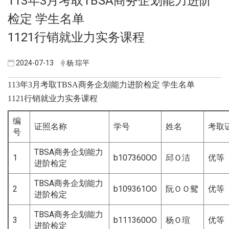
113年3月考取TBSA商务企划能力进阶
检定 学生名单
1121行销就业力实务课程
2024-07-13
杨 琮平
113年3月考取TBSA商务企划能力进阶检定 学生名单
1121行销就业力实务课程
编
证照名称
学号
姓名
考取
号
TBSA商务企划能力
1
b107360OO
邱Ｏ洁
优等
进阶检定
TBSA商务企划能力
2
b109361OO
阮ＯＯ鸳
优等
进阶检定
TBSA商务企划能力
3
b111360OO
杨Ｏ瑄
优等
进阶检定