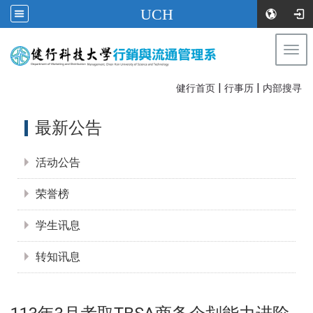
UCH
Togg
navi
|
|
:::
健行首页
行事历
内部搜寻
:::
最新公告
活动公告
荣誉榜
学生讯息
转知讯息