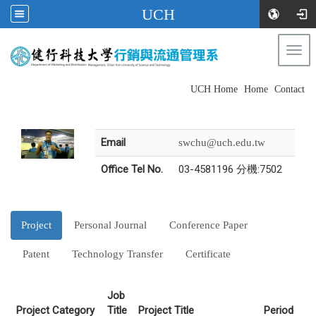
UCH
Togg
navi
:::
UCH Home
|
Home
|
Contact
Email
swchu@uch.edu.tw
Office Tel No.
03-4581196 分機:7502
Project
Personal Journal
Conference Paper
Patent
Technology Transfer
Certificate
Job
Project Category
Title
Project Title
Period