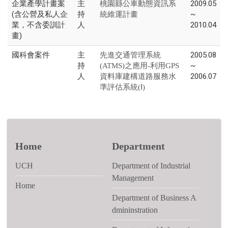
企業產學計畫案
主
2009.05
桃園縣公車動態資訊系
(含公營及私人企
持
~
統維運計畫
業，不含委訓計
人
2010.04
畫)
國科會案件
主
2005.08
先進交通管理系統
持
~
(ATMS)之應用-利用GPS
人
2006.07
資料庫建構道路服務水
準評估系統(Ⅰ)
Home
Department
UCH
Department of Industrial
Management
Home
Department of Business A
dmininstration