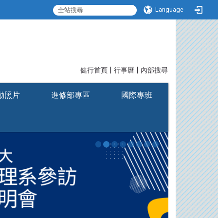
Language
|
|
:::
健行首頁
行事曆
內部搜尋
動照片
進修部專區
國際專班