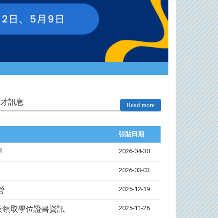
徵才訊息
Read more
張貼日期
類別
標
2026-04-30
活動訊息
單
2026-03-03
活動訊息
​
2025-12-19
活動訊息
營
2
2025-11-26
活動訊息
校及領取學位證書資訊
系