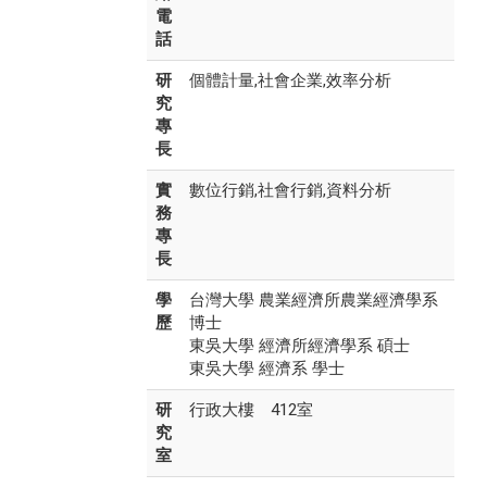
電
話
研
個體計量,社會企業,效率分析
究
專
長
實
數位行銷,社會行銷,資料分析
務
專
長
學
台灣大學 農業經濟所農業經濟學系
歷
博士
東吳大學 經濟所經濟學系 碩士
東吳大學 經濟系 學士
研
行政大樓 412室
究
室