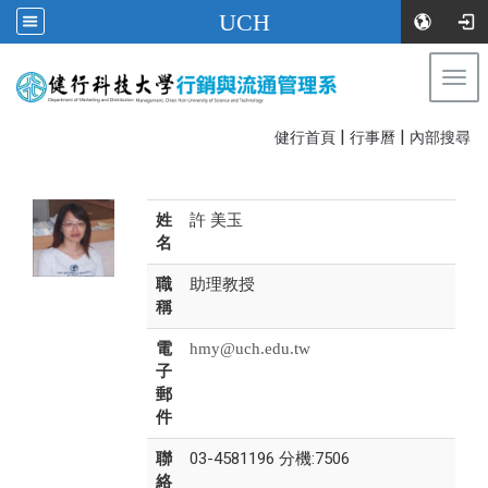
UCH
Togg
navi
|
|
:::
健行首頁
行事曆
內部搜尋
姓
許 美玉
名
職
助理教授
稱
電
hmy@uch.edu.tw
子
郵
件
聯
03-4581196 分機:7506
絡