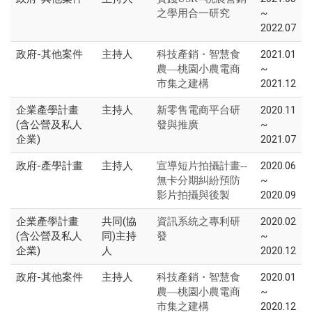
~
之學用合一研究
2022.07
政府-其他案件
主持人
2021.01
科技產銷・智慧食
~
農—桃園小農電商
2021.12
市集之建構
企業產學計畫
主持人
2020.11
新零售電商平台研
(含公營及私人
~
發與推廣
企業)
2021.07
政府-產學計畫
主持人
2020.06
宣導短片拍攝計畫--
~
無卡分期糾紛預防
2020.09
影片拍攝與後製
企業產學計畫
共同(協
2020.02
資訊系統之專利研
(含公營及私人
同)主持
~
發
企業)
人
2020.12
政府-其他案件
主持人
2020.01
科技產銷・智慧食
~
農—桃園小農電商
2020.12
市集之建構