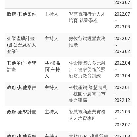
2023.07
政府-其他案件
主持人
2022.07
智慧電商行銷人才
~
培育 就業學程
2023.08
企業產學計畫
主持人
2022.07
數位行銷經營實務
(含公營及私人
~
推廣
企業)
2023.02
其他單位-產學
共同(協
2022.04
生命關懷與多元融
計畫
同)主持
~
合：健康促進與照
人
2023.04
顧培力教育訓練
政府-其他案件
主持人
2022.01
科技產銷·智慧食農
~
—桃園小農電商市
2022.12
集之建構
政府-產學計畫
主持人
2021.08
智慧電商產業實務
~
人才培育專班
2022.07
政府-其他案件
主持人
2021.08
實踐USR--桃農營銷