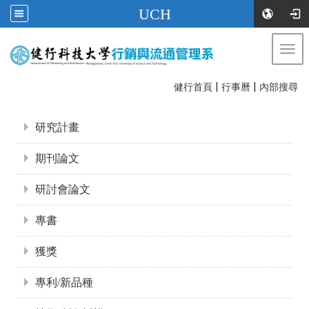
UCH
Togg
navi
|
|
:::
健行首頁
行事曆
內部搜尋
:::
研究計畫
期刊論文
研討會論文
專書
獲獎
專利/新品種