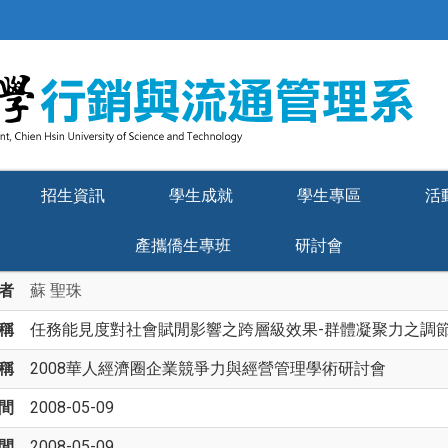
招生資訊
學生成就
學生專區
活
產攜僑生專班
研討會
者
蘇 聖珠
稱
任務能見度對社會賦閒影響之跨層級效果-群體凝聚力之調
稱
2008華人經濟圈企業競爭力與經營管理學術研討會
間
2008-05-09
間
2008-05-09