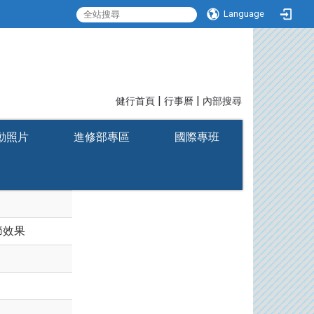
Language
|
|
:::
健行首頁
行事曆
內部搜尋
動照片
進修部專區
國際專班
節效果