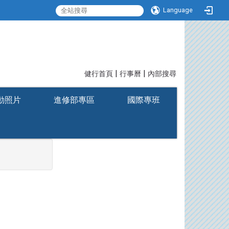
Language
|
|
:::
健行首頁
行事曆
內部搜尋
動照片
進修部專區
國際專班