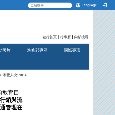
Language
|
|
:::
健行首頁
行事曆
內部搜尋
動照片
進修部專區
國際專班
瀏覽人次:
9054
的教育目
行銷與流
通管理在