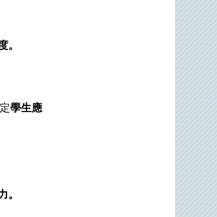
度。
定
學生應
力。