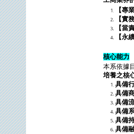
【專
【實
【當
【永
核心能力
本系依據
培養之核
具備
具備
具備
具備
具備
具備