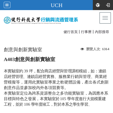
UCH
Togg
navi
|
|
:::
健行首頁
行事曆
內部搜尋
創意與創新實驗室
瀏覽人次:
6364
A403創意與創新實驗室
本實驗室約
坪，配合商店經營與管理課程模組，如：連鎖
39
店經營管理、連鎖店經
營實務、服務業行銷與管理、商業經
營模擬等，運用此實驗室專業之軟硬體設備，產出各式創新
創意作品並參加校內外各項競賽等。
本實驗室定位為跨系資源整合之多功能實驗室，為因應本系
目標與特色之發展，本
實驗室於
學年度進行大規模重建
105
工程，並於
學年度竣工，對於本系之學生學習、
106