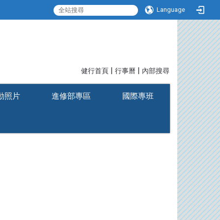
Language
|
|
:::
健行首頁
行事曆
內部搜尋
動照片
進修部專區
國際專班