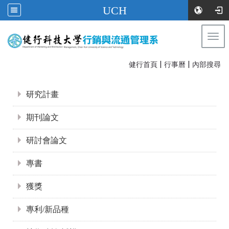
UCH
Togg
navi
|
|
:::
健行首頁
行事曆
內部搜尋
:::
研究計畫
期刊論文
研討會論文
專書
獲獎
專利/新品種