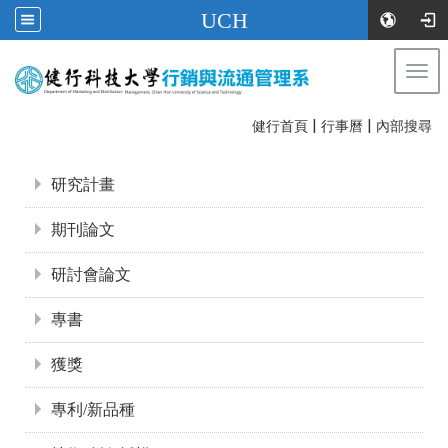
UCH
Togg
navi
|
|
:::
健行首頁
行事曆
內部搜尋
:::
研究計畫
期刊論文
研討會論文
專書
獲獎
專利/新品種