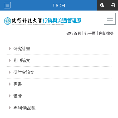
UCH
Togg
navi
|
|
:::
健行首頁
行事曆
內部搜尋
:::
研究計畫
期刊論文
研討會論文
專書
獲獎
專利/新品種