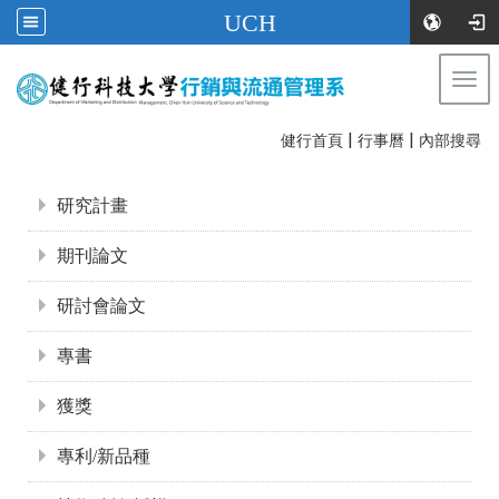
UCH
Togg
navi
|
|
:::
健行首頁
行事曆
內部搜尋
:::
研究計畫
期刊論文
研討會論文
專書
獲獎
專利/新品種