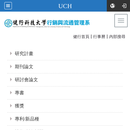
UCH
Togg
navi
|
|
:::
健行首頁
行事曆
內部搜尋
:::
研究計畫
期刊論文
研討會論文
專書
獲獎
專利/新品種