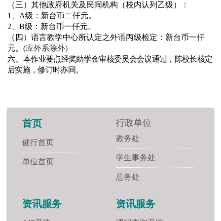
（三）其他政府机关及民间机构（校内认列乙级）：
1
、
A
级：新台币二仟元。
2
、
B
级：新台币一仟元。
（四）
语言教学中心所认定之外语丙级检定：新台币一仟
元。(
应外系除外
)
六、
本作业要点经奖助学金审核委员会会议通过，陈校长核定
后实施，修订时亦同。
行政单位
首页
教务处
健行首页
学生事务处
单位首页
总务处
资讯服务
资讯服务