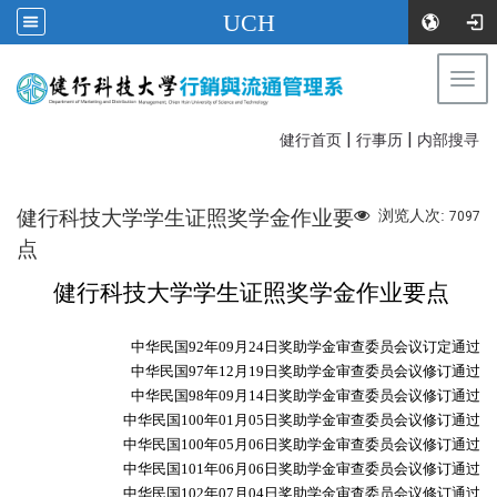
UCH
Togg
navi
|
|
:::
健行首页
行事历
内部搜寻
健行科技大学学生证照奖学金作业要
浏览人次:
7097
点
健行科技大学学生证照奖学金作业要点
中华民国
92
年
09
月
24
日奖助学金审查委员会议订定通过
中华民国
97
年
12
月
19
日奖助学金审查委员会议修订通过
中华民国
98
年
09
月
14
日奖助学金审查委员会议修订通过
中华民国
100
年
01
月
05
日奖助学金审查委员会议修订通过
中华民国
100
年
05
月
06
日奖助学金审查委员会议修订通过
中华民国
101
年
06
月
06
日奖助学金审查委员会议修订通过
中华民国
102
年
07
月
04
日奖助学金审查委员会议修订通过