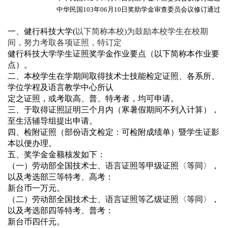
中华民国
103
年
06
月
10
日奖助学金审查委员会议修订通过
为鼓励本校学生在校期
一、健行科技大学(
以下简称本校
)
间，努力考取各项证照，特订定
健行科技大学学生证照奖学金作业要点
（以下
简称本作业要
点）。
二、本校学生在学期间取得技术士技能检定证照、各系所、
学位学程及语言教学中心所认
定之证照，或考取高、普、特考者，均可申请。
三、于
取得证照証明三个月内（寒暑假期间不列入计算），
至生活辅导组提出申请。
四、检附证照（部份语文检定：可检附成绩单）暨学生证影
本以便办理。
五、奖学金金额核发如下：
（一）劳动部全国技术士、语言证照等甲级证照〈等同〉
，
以及考选部三等特考、高考：
新台币一万元。
（二）劳动部全国技术士、语言证照等乙级证照〈等同〉
，
以及考选部四等特考、普考：
新台币四仟元。