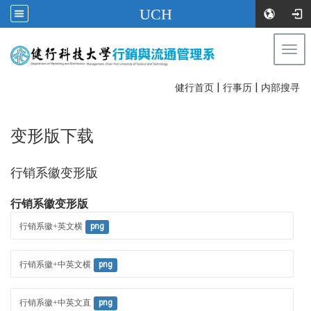
UCH
Togg
navi
|
|
:::
健行首页
行事历
内部搜寻
变形版下载
行销系徽变形版
行销系徽变形版
行销系徽+英文横
png
行销系徽+中英文横
png
行销系徽+中英文直
png