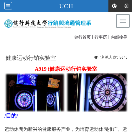
UCH
Togg
navi
|
|
:::
健行首页
行事历
内部搜寻
i健康运动行销实验室
浏览人次:
5645
A919 i健康运动行销实验室
/目的/
运动休閒为新兴的健康服务产业，为培育运动休閒推广、运