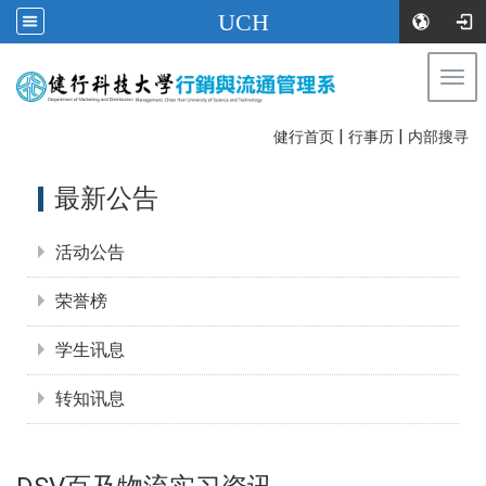
UCH
Togg
navi
|
|
:::
健行首页
行事历
内部搜寻
:::
最新公告
活动公告
荣誉榜
学生讯息
转知讯息