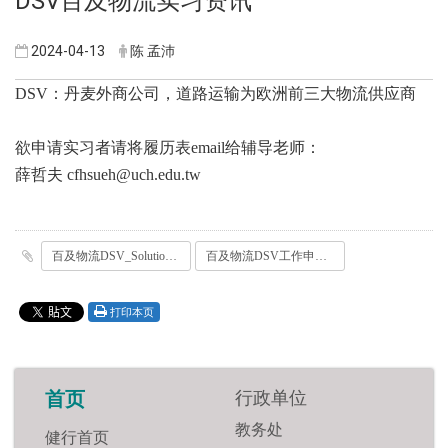
​DSV百及物流实习资讯
2024-04-13
陈 孟沛
DSV：丹麦外商公司，道路运输为欧洲前三大物流供应商
欲申请实习者请将履历表email给辅导老师：
薛哲夫 cfhsueh@uch.edu.tw
百及物流DSV_Solutions_TW_Instroduction-_实习生简报.pdf
百及物流DSV工作申请书_求职者_个资同意_-v4.docx
打印本页
行政单位
首页
教务处
健行首页