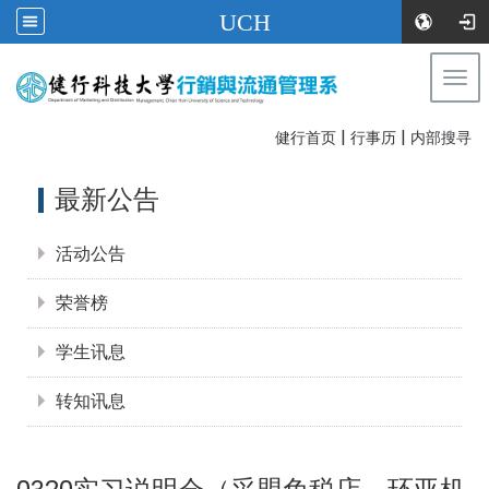
UCH
Togg
navi
|
|
:::
健行首页
行事历
内部搜寻
:::
最新公告
活动公告
荣誉榜
学生讯息
转知讯息