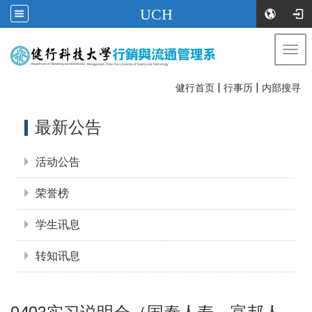
UCH
Togg
navi
|
|
:::
健行首页
行事历
内部搜寻
:::
最新公告
活动公告
荣誉榜
学生讯息
转知讯息