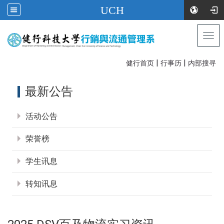
UCH
Togg
navi
|
|
:::
健行首页
行事历
内部搜寻
:::
最新公告
活动公告
荣誉榜
学生讯息
转知讯息