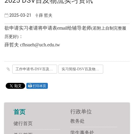
2025 DSV百及物流实习资讯
2025-03-21
薛 哲夫
欲申请实习者请将申请表email给辅导老师
(若附上自制完整履
：
历更好)
薛哲夫 cfhsueh@uch.edu.tw
工作申请书-DSV百及物流.docx
实习简报-DSV百及物流.pdf
打印本页
行政单位
首页
教务处
健行首页
学生事务处