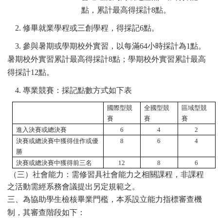
點，累計最高得採計
8
點。
2. 修畢就業學程或三創學程，得採記
6
點。
3. 參與暑期或學期校外實習，以每滿
64
小時採計為
1
點。
暑期校外實習累計最高得採計
8
點；學期校外實習累計最高
得採計
12
點。
4. 專業競賽：採記點數方式如下表
國際型競
全國型競
區域型競
賽
賽
賽
進入決賽或總決賽
6
4
2
決賽或總決賽中獲得佳作或優
8
6
4
勝
決賽或總決賽中獲得前三名
12
8
6
（三）
社會能力：需修習具社會能力之相關課程，非課程
之活動需經系務會議提出另定規範之。
三、為協助學生檢核畢業門檻，本系設立能力指標審查機
制，其審查階段如下：