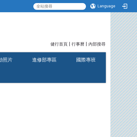
Language
|
|
:::
健行首頁
行事曆
內部搜尋
動照片
進修部專區
國際專班