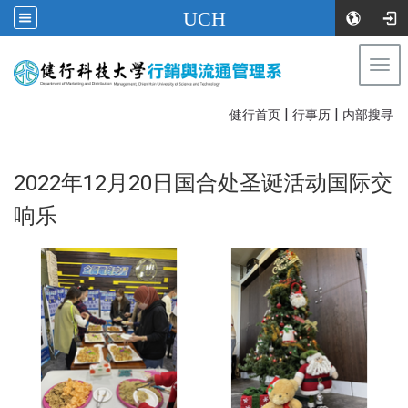
UCH
Togg
navi
|
|
:::
健行首页
行事历
内部搜寻
2022年12月20日国合处圣诞活动国际交
响乐