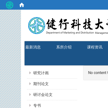
:::
最新消息
系所介绍
课程资讯
:::
No content 
研究计画
期刊论文
研讨会论文
专书