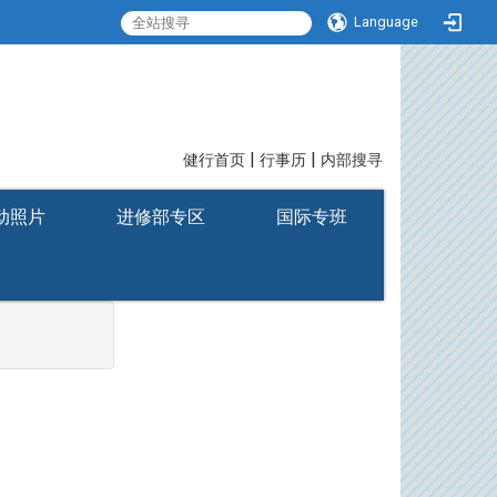
Language
|
|
:::
健行首页
行事历
内部搜寻
动照片
进修部专区
国际专班