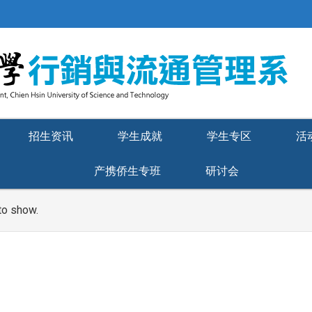
招生资讯
学生成就
学生专区
活
产携侨生专班
研讨会
to show.