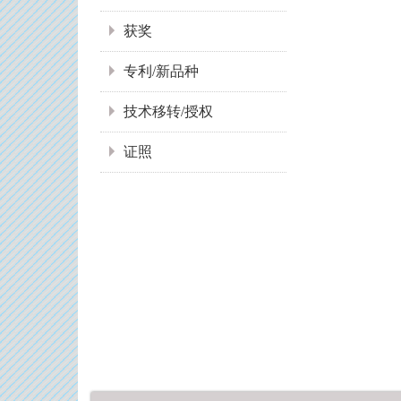
获奖
专利/新品种
技术移转/授权
证照