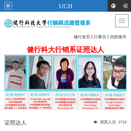
UCH
Togg
navi
|
|
:::
健行首页
行事历
内部搜寻
健行科大行销系证照达人
证照达人
浏览人次:
2720