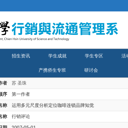
招生资讯
学生成就
学生专区
活
产携侨生专班
研讨会
作者
苏 圣珠
顺序
第一作者
名称
运用多元尺度分析定位咖啡连锁品牌知觉
名称
行销评论
日期
2007-05-01