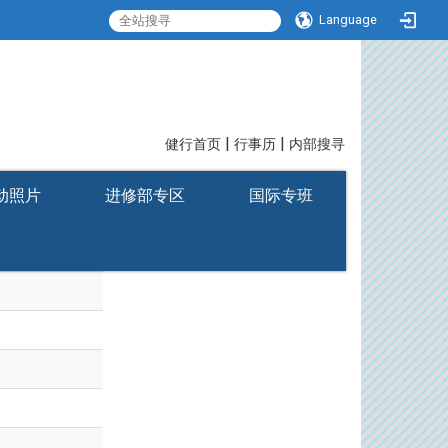
Language
|
|
:::
健行首页
行事历
内部搜寻
动照片
进修部专区
国际专班