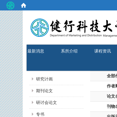
:::
最新消息
系所介绍
课程资讯
:::
全部
研究计画
作者
期刊论文
论文
研讨会论文
刊物
专书
出版