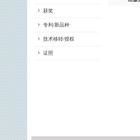
获奖
专利/新品种
技术移转/授权
证照