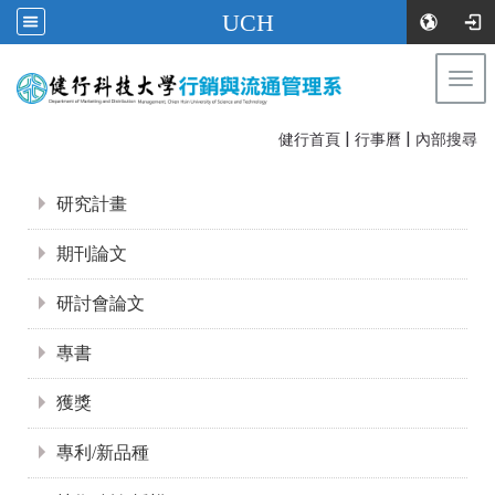
UCH
Togg
navi
|
|
:::
健行首頁
行事曆
內部搜尋
:::
研究計畫
期刊論文
研討會論文
專書
獲獎
專利/新品種