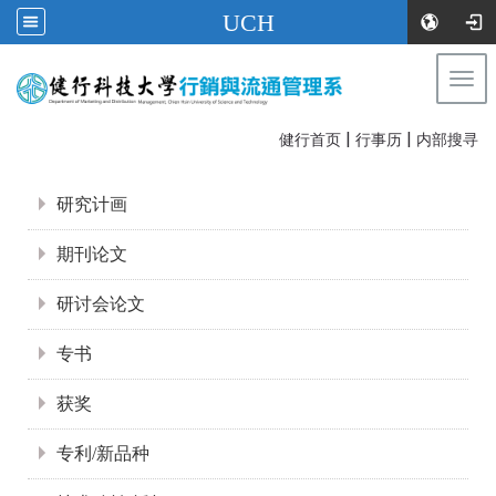
UCH
Togg
navi
|
|
:::
健行首页
行事历
内部搜寻
:::
研究计画
期刊论文
研讨会论文
专书
获奖
专利/新品种