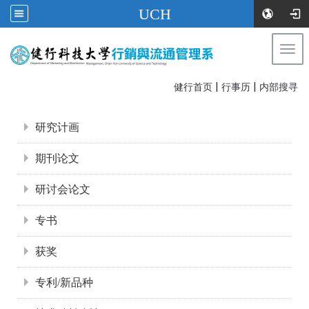
UCH
Togg
navi
|
|
:::
健行首页
行事历
内部搜寻
:::
研究计画
期刊论文
研讨会论文
专书
获奖
专利/新品种