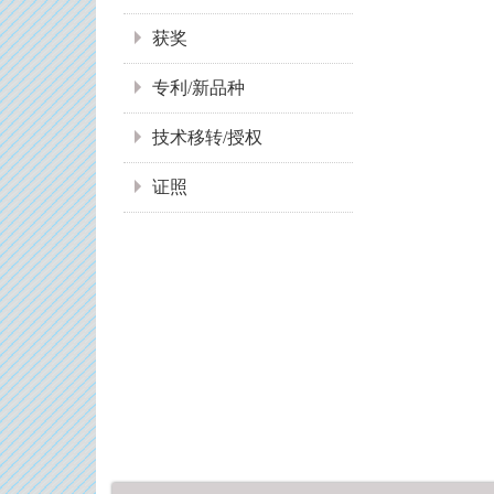
获奖
专利/新品种
技术移转/授权
证照