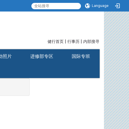
Language
|
|
:::
健行首页
行事历
内部搜寻
动照片
进修部专区
国际专班