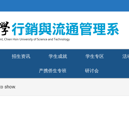
招生资讯
学生成就
学生专区
活
产携侨生专班
研讨会
to show.