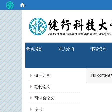
:::
最新消息
系所介绍
课程资讯
:::
No content 
研究计画
期刊论文
研讨会论文
专书