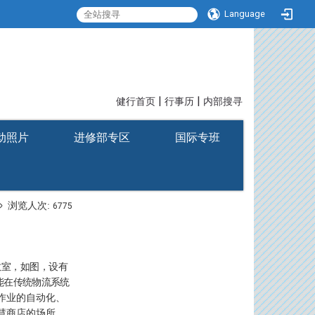
Language
|
|
:::
健行首页
行事历
内部搜寻
动照片
进修部专区
国际专班
浏览人次:
6775
教室，如图
，设有
能在传统物流系统
作业的自动化、
慧商店的场所。