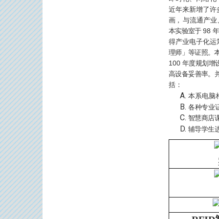
近年来新增了许
画，
与流通产业
本实验室于
98
得产业电子化运
理师」等证照。
100
年度规划增
高设备妥善率。
括：
本系电脑
各种专业
智慧商店
辅导学生