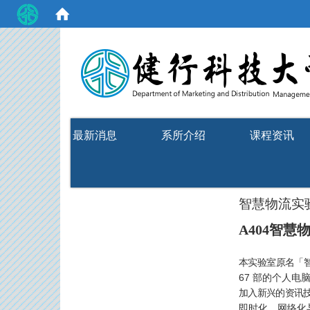
:::
最新消息
系所介绍
课程资讯
智慧物流实
A404智慧
本实验室原名「
67
部的个人电
加入新兴的资讯
即时化、网络化