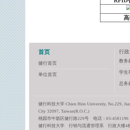
RFI
高
行政
首页
教务
健行首页
学生
单位首页
总务
健行科技大学 Chien Hsin University, No.229, Jianxi
City 32097, Taiwan(R.O.C.)
桃园市中坜区健行路229号 电话：03-4581196
健行科技大学 行销与流通管理系 行政大楼4楼 A