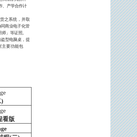
作、产学合作计
补货之系统，并取
协同商业电子化管
用师」等证照。
防盗型电脑桌，提
室主要功能包
)
程看版