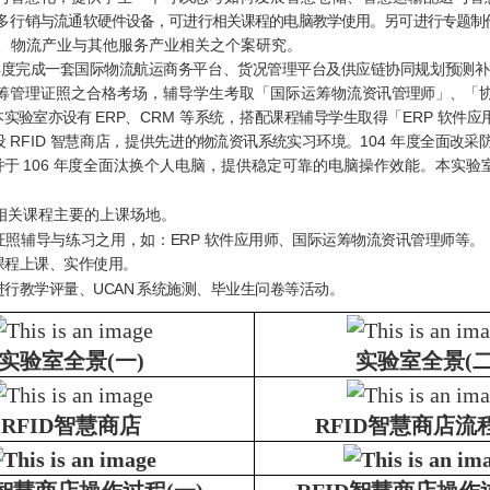
多行
销与流通软硬件设备，可进行相关课程的电脑教学使用。另可进行专题制
、物流产业与其他服务产业相关之个案研究。
年度完成一套国际物流航运商务平台、货况管理平台及供应链协同规划预
测
筹管理证照之合格考场，辅导学生考取「国际运筹物流
资讯管理师」、「
本实验室亦设有
ERP
、
CRM
等系统，搭
配课程辅导学生取得「
ERP
软件应
设
RFID
智慧商店，提供先
进的物流资讯系统实习环境。
104
年度全面改采
并于
106
年
度全面汰换个人电脑，提供稳定可靠的电脑操作效能。本实验
相关课程主要的上课场地。
证照辅导与练习之用，如：
ERP
软件应用师、国际运筹物流资讯管理师等。
课程上课、实作使用。
进行教学评量、UCAN 系统施测、毕业生问卷等活动。
实验室全景(一)
实验室全景(二
RFID智慧商店
RFID智慧商店流