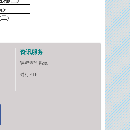
过程
(
二
)
(
二
)
资讯服务
课程查询系统
健行FTP