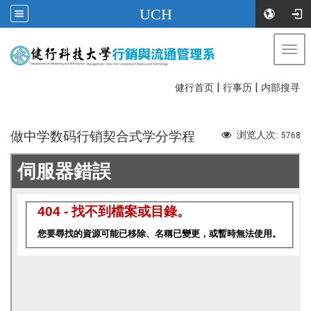
UCH
Togg
navi
|
|
:::
健行首页
行事历
内部搜寻
做中学数码行销契合式学分学程
浏览人次:
5768