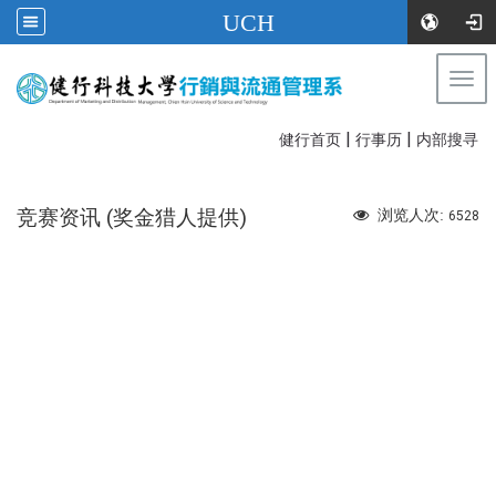
UCH
Togg
navi
|
|
:::
健行首页
行事历
内部搜寻
竞赛资讯 (奖金猎人提供)
浏览人次:
6528