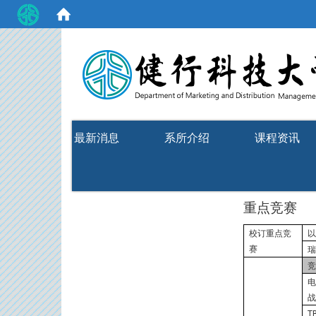
:::
最新消息
系所介绍
课程资讯
重点竞赛
校订重点竞
赛
T