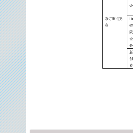
系订重点竞
Li
赛