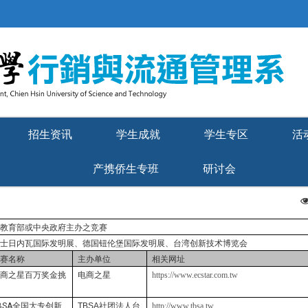
招生资讯
学生成就
学生专区
活
产携侨生专班
研讨会
以教育部或中央政府主办之竞赛
瑞士日内瓦国际发明展、德国钮伦堡国际发明展、台湾创新技术博览会
竞赛名称
主办单位
相关网址
电商之星百万奖金挑
电商之星
https://www.ecstar.com.tw
战
BSA
全国大专创新
TBSA
社团法人台
http://www.tbsa.tw