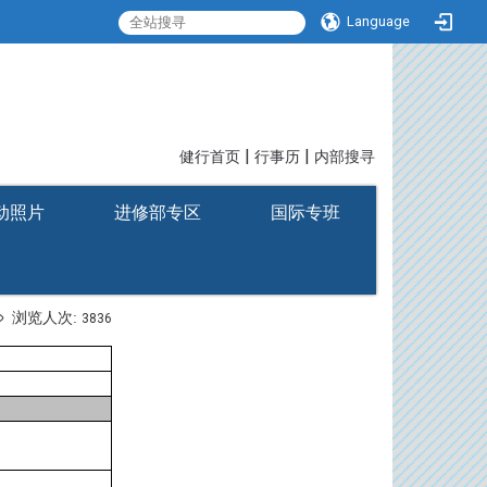
Language
|
|
:::
健行首页
行事历
内部搜寻
动照片
进修部专区
国际专班
浏览人次:
3836