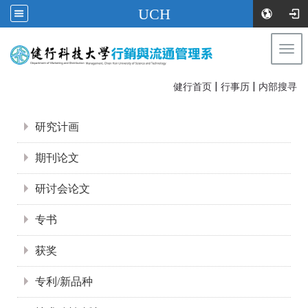
UCH
Togg
navi
|
|
:::
健行首页
行事历
内部搜寻
:::
研究计画
期刊论文
研讨会论文
专书
获奖
专利/新品种