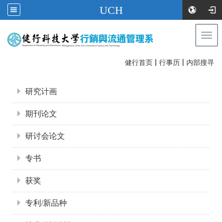
UCH
Togg
navi
|
|
:::
健行首页
行事历
内部搜寻
:::
研究计画
期刊论文
研讨会论文
专书
获奖
专利/新品种