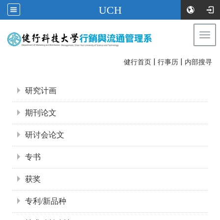
UCH
Togg
navi
|
|
:::
健行首页
行事历
内部搜寻
:::
研究计画
期刊论文
研讨会论文
专书
获奖
专利/新品种