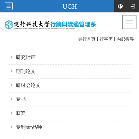
UCH
Togg
navi
|
|
:::
健行首页
行事历
内部搜寻
:::
研究计画
期刊论文
研讨会论文
专书
获奖
专利/新品种