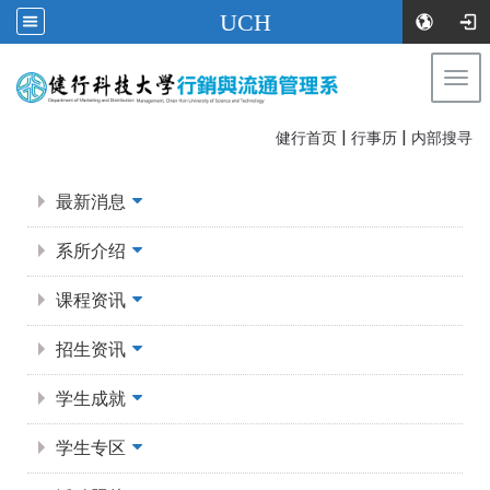
UCH
Togg
navi
|
|
:::
健行首页
行事历
内部搜寻
:::
最新消息
系所介绍
课程资讯
招生资讯
学生成就
学生专区