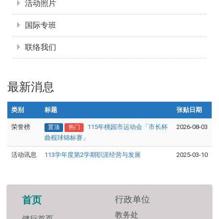
活动照片
国际专班
联络我们
最新消息
类别
标题
张贴日期
荣誉榜
115年桃园市运动会「市长杯
2026-08-03
置顶
热门
曲棍球锦标赛」
活动讯息
113学年度第2学期职涯经营与发展
2025-03-10
行政单位
首页
教务处
健行首页