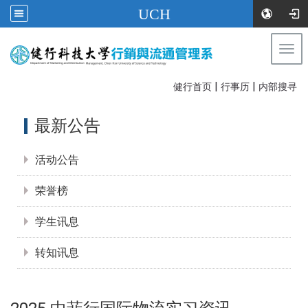
UCH
Togg
navi
|
|
:::
健行首页
行事历
内部搜寻
:::
最新公告
活动公告
荣誉榜
学生讯息
转知讯息