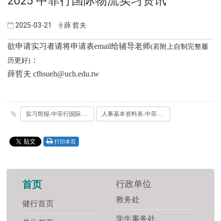
2025 中菲行国际物流实习资讯
2025-03-21
薛 哲夫
欲申请实习者请将申请表email给辅导老师
(若附上自制完整履
：
历更好)
薛哲夫 cfhsueh@uch.edu.tw
实习简报-中菲行国际物流.pdf
人事基本资料表-中菲行.pdf
打印本页
行政单位
首页
教务处
健行首页
学生事务处