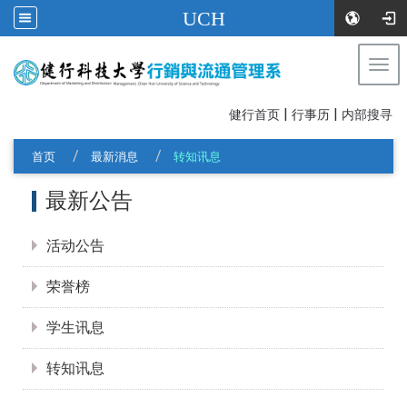
UCH
Togg
navi
|
|
:::
健行首页
行事历
内部搜寻
首页
最新消息
转知讯息
:::
最新公告
活动公告
荣誉榜
学生讯息
转知讯息