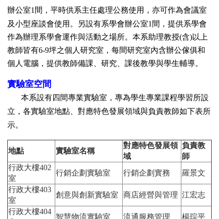
辦公室
1
間，平時供系主任處理公務使用，亦可作為會議
室
及小型座談會使用。另設有系學會辦公室
1
間，提供系學會
作為辦理系學會運作與活動之場所。本系助理教授
(
含
)
以上
教師皆有
6-9
坪之個人研究室，
每間研究室內含辦公傢俱和
個人電腦，提供教師備課、研究、課後教學與學生輔導。
實驗室空間
本系設有四間專業實驗室，專為學生專業課程學習所設
立，各實驗室地點、對應特色發展領域
與
負責
教師
如下表所
示。
對應特色發展領
負責教
地點
實驗室名稱
域
師
行政大樓402
行銷企劃實驗室
行銷企劃實務
羅景文
室
行政大樓403
創意與創新實驗室
商店經營與管理
江宏志
室
行政大樓404
智慧物流實驗室
流通服務管理
楊琮平