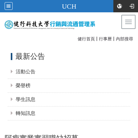
UCH
Togg
navi
|
|
:::
健行首頁
行事曆
內部搜尋
:::
最新公告
活動公告
榮譽榜
學生訊息
轉知訊息