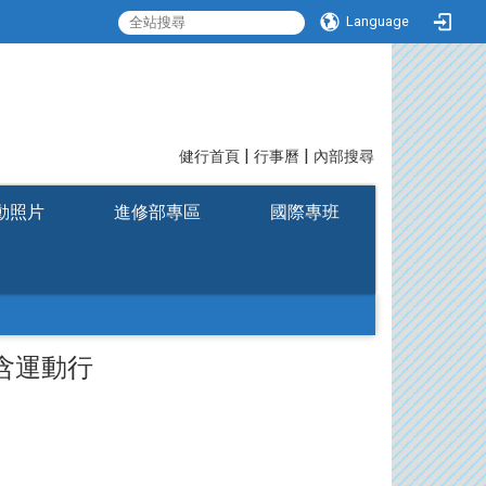
Language
|
|
:::
健行首頁
行事曆
內部搜尋
動照片
進修部專區
國際專班
含運動行