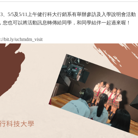
4/13、5/5及5/11上午健行科大行銷系有舉辦參訪及入學說明會活
，您也可以將活動訊息轉傳給同學，和同學結伴一起過來喔！
p://bit.ly/uchmdm_visit