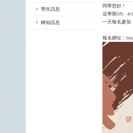
同學您好！
學生訊息
這學期3/9、
一天報名參加
轉知訊息
報名網址：
htt