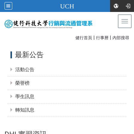
UCH
Togg
navi
|
|
:::
健行首頁
行事曆
內部搜尋
:::
最新公告
活動公告
榮譽榜
學生訊息
轉知訊息