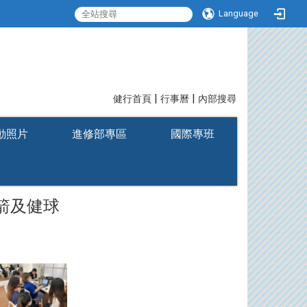
Language
|
|
:::
健行首頁
行事曆
內部搜尋
動照片
進修部專區
國際專班
防箭及健球