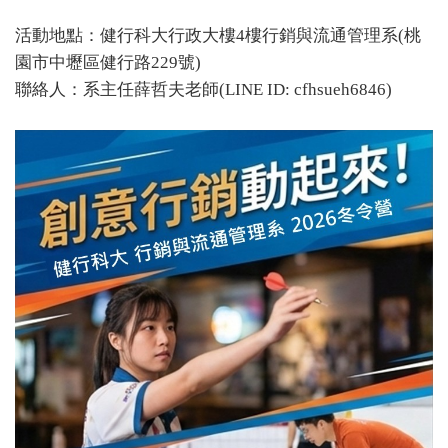
活動地點：健行科大行政大樓4樓行銷與流通管理系(桃
園市中壢區健行路229號)
聯絡人：系主任薛哲夫老師(LINE ID: cfhsueh6846)