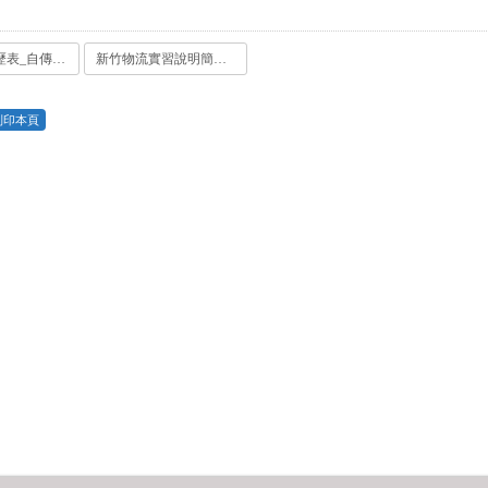
新竹物流履歷表_自傳_有__1121018.doc
新竹物流實習說明簡報.pdf
列印本頁