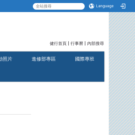
Language
|
|
:::
健行首頁
行事曆
內部搜尋
動照片
進修部專區
國際專班