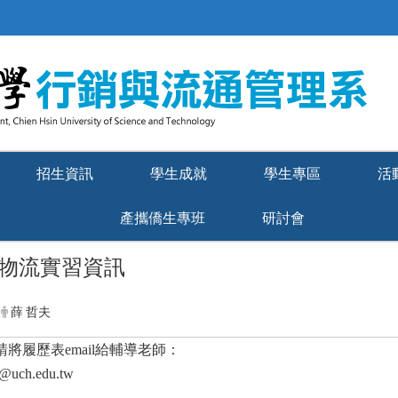
招生資訊
學生成就
學生專區
活
產攜僑生專班
研討會
竹物流實習資訊
薛 哲夫
將履歷表email給輔導老師：
uch.edu.tw